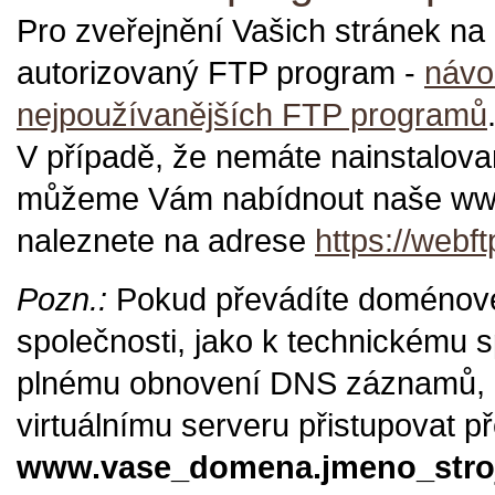
Pro zveřejnění Vašich stránek na i
autorizovaný FTP program -
návo
nejpoužívanějších FTP programů
V případě, že nemáte nainstalov
můžeme Vám nabídnout naše www
naleznete na adrese
https://webft
Pozn.:
Pokud převádíte doménové
společnosti, jako k technickému s
plnému obnovení DNS záznamů,
virtuálnímu serveru přistupovat př
www.vase_domena.jmeno_stroje