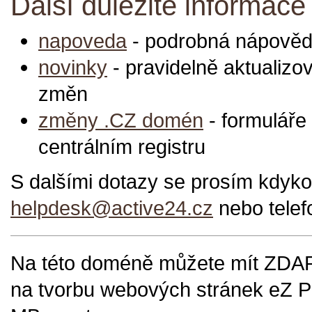
Další důležité informace
napoveda
- podrobná nápověda
novinky
- pravidelně aktualizo
změn
změny .CZ domén
- formulář
centrálním registru
S dalšími dotazy se prosím kdykol
helpdesk@active24.cz
nebo telef
Na této doméně můžete mít ZDARM
na tvorbu webových stránek eZ P